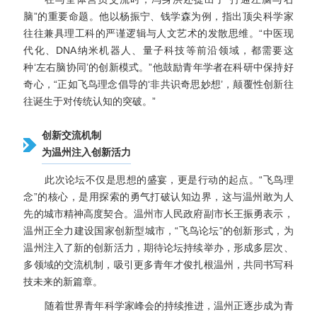
脑”的重要命题。他以杨振宁、钱学森为例，指出顶尖科学家
往往兼具理工科的严谨逻辑与人文艺术的发散思维。“中医现
代化、DNA纳米机器人、量子科技等前沿领域，都需要这
种‘左右脑协同’的创新模式。”他鼓励青年学者在科研中保持好
奇心，“正如飞鸟理念倡导的‘非共识奇思妙想’，颠覆性创新往
往诞生于对传统认知的突破。”
创新交流机制
为温州注入创新活力
此次论坛不仅是思想的盛宴，更是行动的起点。“飞鸟理
念”的核心，是用探索的勇气打破认知边界，这与温州敢为人
先的城市精神高度契合。温州市人民政府副市长王振勇表示，
温州正全力建设国家创新型城市，“飞鸟论坛”的创新形式，为
温州注入了新的创新活力，期待论坛持续举办，形成多层次、
多领域的交流机制，吸引更多青年才俊扎根温州，共同书写科
技未来的新篇章。
随着世界青年科学家峰会的持续推进，温州正逐步成为青