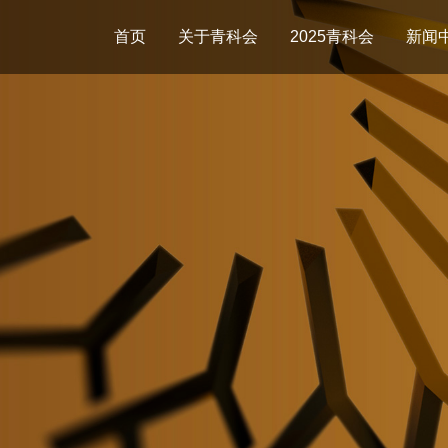
首页
关于青科会
2025青科会
新闻
基本介绍
日程议程
新闻
组织框架
演讲嘉宾
照片
往届回顾
报名须知
视频
会议指南