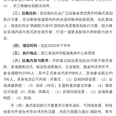
π）、长三角融合创新活动等。
（三）征集目的：
旨在面向社会广泛征集各类优秀开闭幕式策划
执行方案，充分吸收借鉴国内外的先进经验和创新思路。在此基础
上，筛选出符合“既精彩又俭约”原则的高质量策划执行方案，助力峰
会实现内容与形式的全面升级，打造一届更具影响力和创新力的大
会。
（四） 项目时间：
拟定2025年下半年
（五） 执行地点：
浙江省温州市瓯海奥体中心体育馆
（六）征集内容与要求：
开闭幕式拟设置包括但不限于领导致
辞、奖项颁奖仪式、标志性成果展示、主旨报告、圆桌对话等环节，
参会规模约1500人，其中正式参会代表约800人，其他参会观众约
700人。具体包含以下内容：开幕式：（1）议程内容设置；（2）会
场搭建构想；（3）演讲（对话）主题和嘉宾建议对象；（4）颁奖
仪式创意（5）其他。闭幕式：（1）议程内容设置；（2）会场搭建
构想；（3）其他。
开（闭）幕式策划执行方案要关注青年成长、可持续发展、科技
创新与开放合作等全球共性话题，内容方面要凸显出“国际性、青年