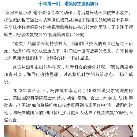
十年磨一剑，诺奖得主激励前行
“盲猴抓取小球”这个看似简单的动作，背后是长达十年的技术攻关。
杨佳威的暖芯迦公司从事脑机接口及神经工程相关领域研发十多年，
是全球少数掌握高分辨率视觉脑机接口核心技术的团队，正专注于帮
助失明患者恢复视力的“视觉脑机接口”研究。
“这类产品需要长期持续投入，我们团队投入的资金已超过三亿
元。经济和精神的双重压力下，我们也一度有放弃的念头。而青科会
上的见闻为我们注了一剂‘强心针’。”杨佳威说。
这位从温州走出的科学家，与青科会的缘分颇深。“我曾两度参
加青科会，和同行碰撞思想，讨论脑机科学的前沿动态。”杨佳威
说。
2023年青科会上，杨佳威有幸见到了1993年诺贝尔物理奖得
主、美国国家科学院院士约瑟夫·胡顿·泰勒。会上，约瑟夫·胡顿·泰
勒参与了围绕“如何将脑机接口技术应用到临床医疗中”这一话题的讨
论，与杨佳威团队的“利用脑机接口使盲人达成了视觉恢复”的研究不
谋而合。