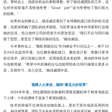
说。青科会上，他抓住机会向泰勒请教。听了杨佳威团队的工作，这
位科学前辈毫不吝惜地夸赞：“Good job!”“这句夸赞给了我们很大
的鼓舞。”
在青科会的舞台上，杨佳威还看到了全球脑机接口技术的前沿进
展，也更加明确了团队的技术路线。与世界顶尖青年科学家和行业领
袖的交流，也让他对公司的研发方向更加坚定。“我们不仅与同行碰
撞了思想，更坚定了继续实验的信念。”杨佳威说。
今年青科会上，“脑机智能论坛”作为峰会平行论坛之一，将于10
月24日在温州开幕。论坛聚焦脑机接口、脑信息计算、类脑计算等
前沿技术，探讨其核心技术、应用场景及未来趋势，推动跨学科合作
与创新突破。“希望今年的脑机论坛也能帮助各位同行碰撞出更多火
花，互相学习、深入交流。”杨佳威期许道。
视障人士来信，
期待“看见大好世界”
2024年年底，挡住眼睛的实验猴利用视觉脑机终于精准地抓起
了小球，十年积攒终于迎来了希望的曙光。
技术的突破不仅体现在动物实验上，更在于其向临床应用的转
化。杨佳威透露，团队于今年年底即将开启人体临床试验，视觉脑机