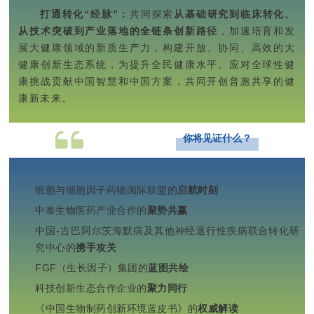
打通转化“经脉”：
共同探索
从基础研究到临床转化、
从技术突破到产业落地的全链条创新路径
，加速培育和发
展大健康领域的新质生产力，构建开放、协同、高效的大
健康创新生态系统，为提升全民健康水平、应对全球性健
康挑战贡献中国智慧和中国方案，共同开创普惠共享的健
康新未来。
你将见证什么？
细胞与细胞因子药物国际联盟的
启航时刻
中泰生物医药产业合作的
聚势共赢
中国-古巴
阿尔茨海默病
及其他神经退行性疾病联合转化研
究中心
的
携手攻关
FGF（生长因子）集团的
蓝图共绘
科技创新生态合作企业的
聚力同行
《中国生物制药创新环境蓝皮书》的
权威解读