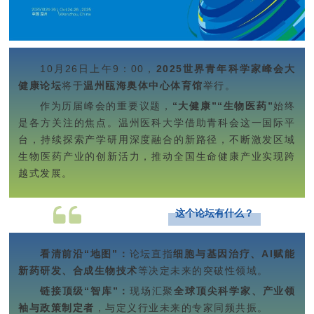
10月26日上午9：00，
2025世界青年科学家峰会大
健康论坛
将于
温州瓯海奥体中心体育馆
举行。
作为历届峰会的重要议题，
“大健康”“生物医药”
始终
是各方关注的焦点。温州医科大学借助青科会这一国际平
台，持续探索产学研用深度融合的新路径，不断激发区域
生物医药产业的创新活力，推动全国生命健康产业实现跨
越式发展。
这个论坛有什么？
看清前沿“地图”：
论坛直指
细胞与基因治疗、AI赋能
新药研发、合成生物技术
等决定未来的突破性领域。
链接顶级“智库”：
现场汇聚
全球顶尖科学家、产业领
袖与政策制定者
，与定义行业未来的专家同频共振。