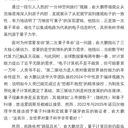
通过一段引人入胜的“一分钟空间旅行”视频，俞大鹏带领观众从
浩瀚星海深入到原子内部，直观展示了从宏观宇宙到微观粒子的一致
性，有力地说明了“万物皆可量子”的深层逻辑。他指出，正是第一次
量子革命，催生了以集成电路为代表的电子信息时代，其所有科学根
基均源于量子力学。
面对为何需要发动“第二次量子革命”这一问题，俞大鹏指出了三
大核心驱动力。首要的是空前增长的算力需求。他指出，当前数字时
代算力已触及天花板，与此同时，全球数据量每两年翻一番，对计算
能力提出了近乎无限的需求。“电子计算机不是不能算，但可能要算
一万年，人类等不起。”第二驱动力是人类对微观世界操控能力的革
命性提升。俞大鹏以清华大学团队操控2024个中性原子编译视频为
例，说明如今人类已能完成过去“想都不敢想”的精准操控，为制造实
用化量子计算机奠定了基础。第三驱动力则是科技发展的内在规律。
量子现象本身是反直觉的，其规律如“上帝掷骰子”（随机性）和量子
纠缠，曾连爱因斯坦都难以接受。然而，2022年与2025年诺贝尔物
理学奖接连授予量子纠缠和宏观量子隧穿效应的验证者，俞大鹏
说：“这表示，全世界对量子科学非常看好！”
然而，前路依然“路阻且长”。俞大鹏坦言，量子计算目前仍面临