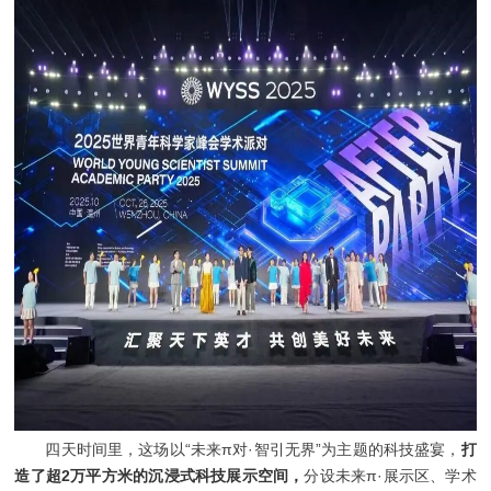
四天时间里，这场以“未来π对·智引无界”为主题的科技盛宴，
打
造了超2万平方米的沉浸式科技展示空间，
分设未来π·展示区、学术