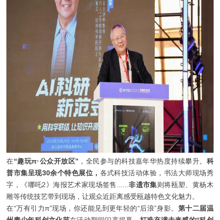
在
“趣玩π·公众开放区”
，全民参与的科技嘉年华热度持续攀升。
科
普市集呈现30余个特色展位，
各式科技活动体验，书法大师现场秀
字，《哪吒2》海报艺术家现场签售......
非遗市集
则将瓯塑、黄杨木
雕等传统技艺带到现场，让观众近距离感受瓯越特色文化魅力。
在“万有引力π”现场，你还能见到更年轻的“后浪”身影。
第十二届温
州青少年科创文化节
在活动期间闪亮揭幕，
打造充满未来感的“科创