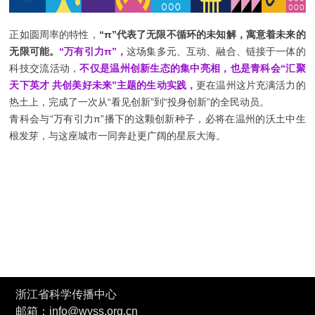
正如圆周率的特性，
“π”代表了无限不循环的未知解，寓意着未来的
无限可能。
“万有引力π”，
这场集多元、互动、融合、链接于一体的
科技交流活动，
不仅是温州创新生态的集中亮相，也是青科会“汇聚
天下英才 共创美好未来”主题的生动实践，
更在温州这片充满活力的
热土上，完成了一次从“看见创新”到“投身创新”的全民动员。
青科会与“万有引力π”播下的这颗创新种子，必将在温州的沃土中生
根发芽，与这座城市一同奔赴更广阔的星辰大海。
浙江省科学传播中心
邮箱：info@wyss.org.cn