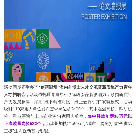
活动同期还举办了
“创新温州”海内外博士人才交流暨新质生产力青年
人才招聘会，
活动依托世界青年科学家峰会品牌影响力，紧扣新质生
产力发展脉搏，采用“线下精准对接、线上云聘引才”双轨模式，
活动
吸引119家用人单位发布需求岗位超2400个，其中在温高校、科研机
构、重点医院与上市企业等44家用人单位，
集中释放年薪30万元以
上高质量岗位582个，
为温州加快冲刺“双万”城市、提速打造“全省第
三极”注入强劲智力动能。