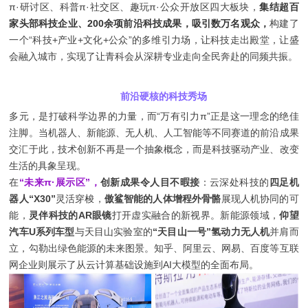
π·研讨区、科普π·社交区、趣玩π·公众开放区四大板块，
集结超百
家头部科技企业、200余项前沿科技成果，吸引数万名观众，
构建了
一个“科技+产业+文化+公众”的多维引力场，让科技走出殿堂，让盛
会融入城市，实现了让青科会从深耕专业走向全民奔赴的同频共振。
前沿硬核的科技秀场
多元，是打破科学边界的力量，而“万有引力π”正是这一理念的绝佳
注脚。当机器人、新能源、无人机、人工智能等不同赛道的前沿成果
交汇于此，技术创新不再是一个抽象概念，而是科技驱动产业、改变
生活的具象呈现。
在
“未来π·展示区”，
创新成果令人目不暇接
：云深处科技的
四足机
器人“X30”
灵活穿梭，
傲鲨智能的人体增程外骨骼
展现人机协同的可
能，
灵伴科技的AR眼镜
打开虚实融合的新视界。新能源领域，
仰望
汽车U系列车型
与天目山实验室的
“天目山一号”氢动力无人机
并肩而
立，勾勒出绿色能源的未来图景。知乎、阿里云、网易、百度等互联
网企业则展示了从云计算基础设施到AI大模型的全面布局。