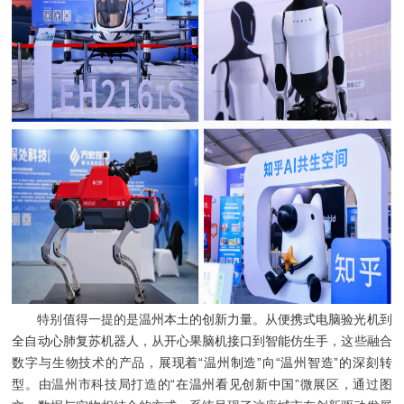
特别值得一提的是
温州本土的创新力量。
从
便携式电脑验光机
到
全自动心肺复苏机器人
，从
开心果脑机接口
到
智能仿生手
，这些融合
数字与生物技术的产品，
展现着“温州制造”向“温州智造”的深刻转
型。
由温州市科技局打造的
“在温州看见创新中国”
微展区，通过图