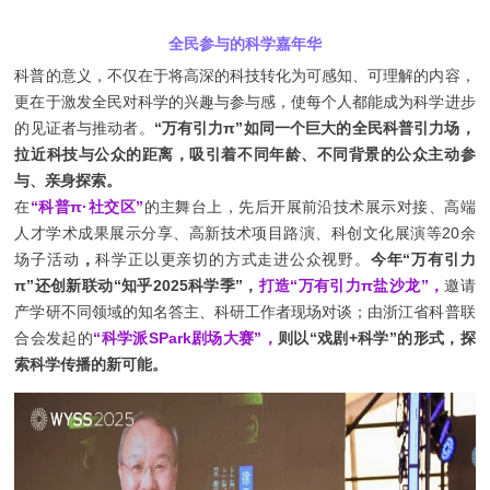
全民参与的科学嘉年华
科普的意义，不仅在于将高深的科技转化为可感知、可理解的内容，
更在于激发全民对科学的兴趣与参与感，使每个人都能成为科学进步
的见证者与推动者。
“万有引力π”如同一个巨大的全民科普引力场，
拉近科技与公众的距离，吸引着不同年龄、不同背景的公众主动参
与、亲身探索。
在
“科普π·社交区”
的主舞台上，先后
开展前沿技术展示对接、高端
人才学术成果展示分享、高新技术项目路演、科创文化展演等20余
场子活动
，
科学正以更亲切的方式走进公众视野。
今年“万有引力
π”还创新联动“知乎2025科学季”，
打造“万有引力π盐沙龙”，
邀请
产学研不同领域的知名答主、科研工作者现场对谈；由浙江省科普联
合会发起的
“科学派SPark剧场大赛”，
则以“戏剧+科学”的形式，探
索科学传播的新可能。