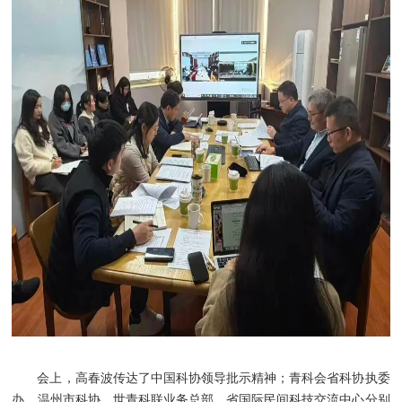
会上，高春波传达了中国科协领导批示精神；青科会省科协执委
办、温州市科协、世青科联业务总部、省国际民间科技交流中心分别