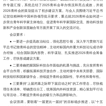
作专题汇报，系统总结了2025青科会举办情况和亮点成效，并就
2026青科会的策划提出了初步建议方案。与会人员围绕习近平总书
记贺信精神和中国科协领导批示要求，重点就2026青科会如何进一
步突出青年科学家主体地位、促进青年科学家国际交流、推动科技创
新和产业创新深度融合等方面开展了深入的交流讨论。
会议要求：
● 一要进一步提高政治站位，强化思想引领，深入学习贯彻习近
平总书记致青科会的贺信精神，主动对标国内外重大科技论坛成功举
办经验，结合国际国内形势，科学谋划、扎实推进2026青科会筹备
工作，尽快形成建议方案。
● 二要准确把握国际科技合作面临的机遇与挑战，充分发挥青科
会平台作用，积极拓展科技开放合作，主动对接中央有关部委、国际
科技组织和国家级学会，持续提升青科会国际性、学术性和青年性。
● 三要秉持“上届闭幕之际即下届启动之时”的工作理念，尽快梳
理任务清单、明确责任分工，统筹国内外科技资源，精心策划平行论
坛等活动，不断提升青科会的吸引力和品牌影响力。
会议强调，要朝着“一届更比一届好”的目标稳步推进，以“十五