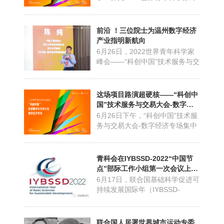
革新机遇的战略选择。今...
会系列活动之一，6月26日，
2022世界青年科学家峰会“科创中
国”技术服务与交易大会数字经济
前沿 ！三位院士为温州数字经济
专场在温州世界青年科学家学术
产业指明新航向
中心举行，会上全国首家“科创中
6月26日，2022世界青年科学家
国”园区科技服务工作站正式授予
峰会——“科创中国”技术服务与交
温州国际未来科技岛。中国.....
易大会数字经济专场在温州举
行。会上，中国工程院院士陈
纯、中国科学院院士杨德仁、中
这场项目路演超硬核——“科创中
国工程院院士谭建荣等专家学
国”技术服务与交易大会-数字经
者，分别就“区块链-数字经济新型
济专场助推温州数字经济发展
6月26日下午，“科创中国”技术服
基础技术”“半导体材料产业现状和
务与交易大会-数字经济专场集中
挑战”“数学设计与数字孪生”等研
路演在世界青年科学家学术中心
究...
如期而至。12家在数字经济、大
数据、智能制造、生命科学、新
青科会在IYBSSD-2022“中国节
材料等领域形成项目的科技企业
点”部际工作小组第一次会议上作
轮流展示、讲解。鹿城区委常
专题发言
6月17日，联合国基础科学促进可
委、 副区长张伟出席了会议并作
持续发展国际年（IYBSSD-
致辞。张伟在致辞中表示，...
2022，以下简称国际年）“中国节
点”部际工作小组第一次会议召
开，青科会秘书处执行秘书长王
联合国人居署世界城市运动专委