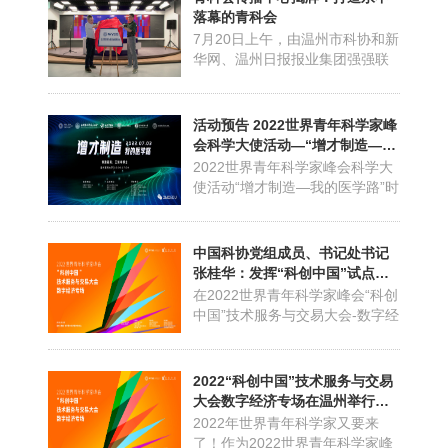
所未有的挑战！一个可持续发展
落幕的青科会
的未来，需要来自全球青年精英
7月20日上午，由温州市科协和新
的协同创新解决方案，倡导共商
华网、温州日报报业集团强强联
共建共享的全球治理观，以更...
合的世界青年科学家峰会传播中
心揭牌成立，开启了青科会传播
事业提质发展的新征程，标志着
活动预告 2022世界青年科学家峰
世界青年科学家峰会这场全球性
会科学大使活动—“增才制造—我
峰会的海内外影响力将进一步提
的医学路”
2022世界青年科学家峰会科学大
升。省科协二级巡视员戴力、新
使活动“增才制造—我的医学路”时
华网浙江分公司总经理廖晓华...
间北京时间：2022年7月3号下午
16:00—17:30活动地点：温州医
科大学附属第一医院主题讲解“增
中国科协党组成员、书记处书记
才制造—我的医学路”3D打印技术
张桂华：发挥“科创中国”试点优
在外科机器人时代的火花3D打印
势，助力温州打造全国民营经济
在2022世界青年科学家峰会“科创
的突出优势在于增材制造，以数
科技创新示范区
中国”技术服务与交易大会-数字经
字数据为基础，...
济专场上，中国科协党组成员、
书记处书记张桂华对温州表达了
殷切的希望，表示将全力支持温
2022“科创中国”技术服务与交易
州市数字经济高质量发展。张桂
大会数字经济专场在温州举行，
华说，发展数字经济意义重大，
全国首家“科创中国”园区科技服
2022年世界青年科学家又要来
是把握新一轮科技革命和产业变
务工作站落户温州
了！作为2022世界青年科学家峰