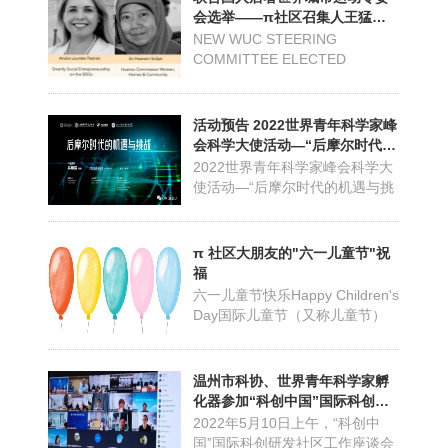
猛作为青科会代表参会并作专题
会选举——π社区召集人王猛当
发言，重点分享了2022青科会的
选儿童与青年专委会联合主席
NEW WUC STEERING
总体筹备情况及与国际年的具体
COMMITTEE ELECTED
合作展望，同时还介绍了世界
BEFORE WUF11.
青....
CONGRATULATIONS!
活动预告 2022世界青年科学家峰
会科学大使活动—“后摩尔时代的
机遇与挑战”
2022世界青年科学家峰会科学大
使活动—“后摩尔时代的机遇与挑
战”时间北京时间：2022年6月23
日（周四）下午16:30—18:00活
动地点：浙江工贸职业技术学院
π 社区大朋友的"六一儿童节"祝
主题讲解后摩尔时代的机遇与挑
福
战摩尔定律的核心价值在于基于
六一儿童节快乐Happy Children's
CMOS工艺的三极管制造成本每
Day国际儿童节（又称儿童节）
年按比例降低，由此要...
定于每年的6月1日。为了悼念
1942年6月10日的利迪策惨案和
全世界所有在战争中死难的儿
温州市科协、世界青年科学家孵
童，反对虐杀和毒害儿童，以及
化器参加“科创中国”国际科创研
保障儿童权利。International
发社区工作座谈会
2022年5月10日上午，“科创中
Children's Day (a...
国”国际科创研发社区工作座谈会