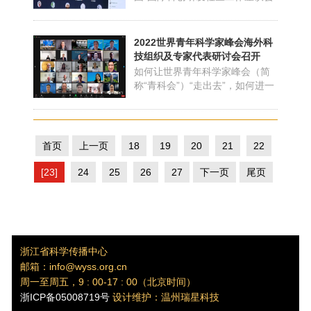
以线下线上相结合方式召开。中
国科协党组成员兼国际合作部部
长、中国国际科技交流中心主任
2022世界青年科学家峰会海外科
罗晖出席座谈会并讲话。南京
技组织及专家代表研讨会召开
市、深圳市、青岛市、宁波市4个
如何让世界青年科学家峰会（简
国际科创研发社区介绍了试点情
称“青科会”）“走出去”，如何进一
况，中国科协人才和培训服务...
步提升青科会的国际化水平，拓
展与海外科技组织的联系交往渠
道……5月11日和12日，青科会
省科协执委办联合中欧创新创业
首页
上一页
18
19
20
21
22
协会，采用线上线下结合的方
式，分两场召开了2022青科会海
[23]
24
25
26
27
下一页
尾页
外科技组织及专家代表研讨...
浙江省科学传播中心
邮箱：info@wyss.org.cn
周一至周五，9 : 00-17 : 00（北京时间）
浙ICP备05008719号
设计维护：温州瑞星科技