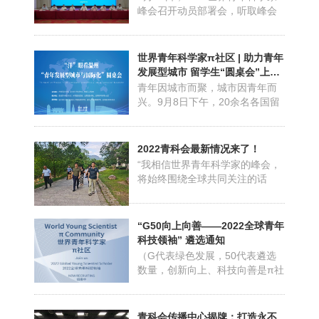
向。”10月22日至23日，由英国
峰会召开动员部署会，听取峰会
物理学会出版社（IOPP）...
筹备工作情况汇报，研究部署攻
坚冲刺任务。省科协党组书记、
副主席谢志远，温州市委副书
世界青年科学家π社区 | 助力青年
记、市长张振丰出席会议并讲
发展型城市 留学生“圆桌会”上碰
话。据悉，2022世界青年科学家
撞思想火花
青年因城市而聚，城市因青年而
峰会拟于今年11月在温召开，将
兴。9月8日下午，20余名各国留
延续“汇聚天下英才 共创美好未
学生代表相聚七都岛世界青年科
来...
学家π社区，举行“青年发展型城
市与国际化”圆桌会，从国际化视
2022青科会最新情况来了！
角探讨青年发展型城市建设。今
“我相信世界青年科学家的峰会，
年，浙江温州成为全国45个开展
将始终围绕全球共同关注的话
青年发展型城市建设试点城市之
题，围绕青年成长的需求，围绕
一，青年教育、就业、居...
科技创新引领的主线，不断探索
发展，不断总结创新，不断绽放
“G50向上向善——2022全球青年
光芒。”——钟南山2021青科会开
科技领袖” 遴选通知
幕致辞青科会最新情况来了！开
（G代表绿色发展，50代表遴选
幕式、开放论坛、欧洲分会场等
数量，创新向上、科技向善是π社
重点活动正有条不紊进行着...
区愿景目标） 全球疫情持续演
变、气候危机迫在眉睫……人类
长远生存和可持续发展正面临前
青科会传播中心揭牌：打造永不