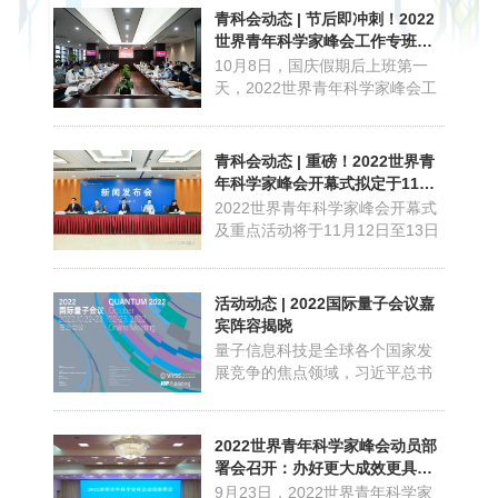
命名，反而给自己起名叫“菠萝科
青科会动态 | 节后即冲刺！2022
学奖”时，难免令人对其权威性产
世界青年科学家峰会工作专班入
生怀疑。尤其这个菠萝科学奖的
驻大会举行
10月8日，国庆假期后上班第一
组委会还怕人不信，到处反复声
天，2022世界青年科学家峰会工
明“我们是一个正规严肃...
作专班入驻大会在温州城市大学
举行，标志着青科会筹备工作正
式进入临战冲刺的关键阶段。会
青科会动态 | 重磅！2022世界青
上，专班办公室副主任、温州市
年科学家峰会开幕式拟定于11月
科协党组书记林建波宣读了《中
12日在温州奥体中心举行
2022世界青年科学家峰会开幕式
共温州直属机关工委关于同意成
及重点活动将于11月12日至13日
立中共2022世界青年科学家峰
在浙江温州举行。9月29日，中国
会...
科协在京召开2022年第四季度新
闻发布会，发布2022世界青年科
活动动态 | 2022国际量子会议嘉
学家峰会（简称“青科会”）相关情
宾阵容揭晓
况。中国科协组织人事部副部长
量子信息科技是全球各个国家发
谭华霖介绍，三年来，青科会已
展竞争的焦点领域，习近平总书
成为我国青年科技外交...
记强调：“量子科技发展具有重大
科学意义和战略价值，是一项对
传统技术体系产生冲击、进行重
2022世界青年科学家峰会动员部
构的重大颠覆性技术创新，将引
署会召开：办好更大成效更具影
领新一轮科技革命和产业变革方
响更高水平科学盛会
9月23日，2022世界青年科学家