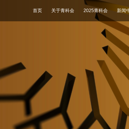
首页
关于青科会
2025青科会
新闻
基本介绍
日程议程
新闻
组织框架
演讲嘉宾
照片
往届回顾
报名须知
视频
会议指南