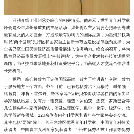
汪驰介绍了温州承办峰会的相关情况。他表示，世界青年科学家
峰会是今年温州最重要的主场活动，温州将以主人翁姿态把峰会办成
最有意义的人才盛会，打造成最有影响力的国际品牌，为温州加快新
时代“两个健康”先行区和国家自主创新示范区建设提供强劲支撑，为
全省乃至全国民营经济高质量发展注入澎湃动力。峰会的召开，将为
民营经济高质量发展插上“科技翅膀”，为中小企业对接科技资源探索
新路，为科技成果落地开花打造关键平台，为高端人才交流合作营造
长效机制。
据悉，峰会将致力于定位国际高端、致力于推进青年交融、致力
于服务地方三个方面。截至目前，已有包括乔治・斯穆特、谢尔顿・
格拉肖、邓肯・霍尔丹、铃木章等7位诺贝尔奖获得者在内的顶尖科
学家确认出席，另有丹・谢克曼、理查・罗伯茨、迈克・罗斯巴舒等
几位顶尖科学家有待确认，涉及生理医学、数学、化学、经济学、信
息学等诸多领域，120余位海内外科学家和青年科学家将参会交流。
其中包括“两院”院士、长三角地区优秀青年科学家、中国青年科技奖
获得者、中国青年女科学家奖获得者、“十佳”优秀科技工作者等优秀