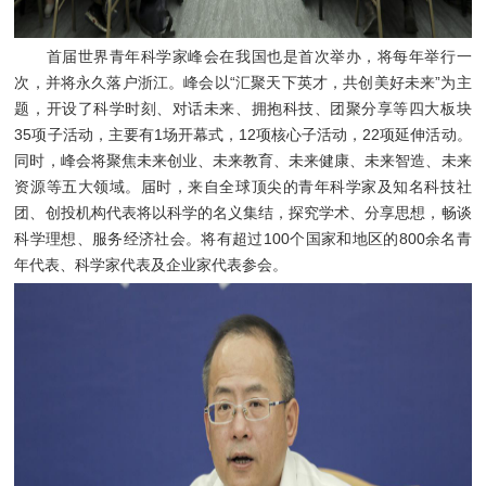
首届世界青年科学家峰会在我国也是首次举办，将每年举行一
次，并将永久落户浙江。峰会以“汇聚天下英才，共创美好未来”为主
题，开设了科学时刻、对话未来、拥抱科技、团聚分享等四大板块
35项子活动，主要有1场开幕式，12项核心子活动，22项延伸活动。
同时，峰会将聚焦未来创业、未来教育、未来健康、未来智造、未来
资源等五大领域。届时，来自全球顶尖的青年科学家及知名科技社
团、创投机构代表将以科学的名义集结，探究学术、分享思想，畅谈
科学理想、服务经济社会。将有超过100个国家和地区的800余名青
年代表、科学家代表及企业家代表参会。