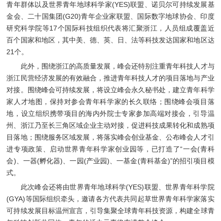
青年群体以及世界青年地球科学家(YES)联盟、诺贝尔可持续发展基
金会、二十国集团(G20)青年企业家联盟、国际数字地球协会、印度
研究科学院等17个国际科技组织代表将汇聚浙江，人员组成覆盖近
百个国家和地区，其中美、德、英、日、法等科技发达国家和地区达
21个。
此外，围绕浙江的高质量发展，峰会还特别注重青年科技人才与
浙江民营经济发展的有效融合，推进青年科技人才的项目落地与产业
对接。围绕峰会可持续发展，将设立峰会永久秘书处，建立青年科学
家人才地图，保持对参会青年科学家的长久联络；围绕峰会项目落
地，设立组织携带项目的海内外院士专家参加高端对接会，引导温
州、浙江乃至长三角区域企业主动对接，促进科技成果转化和成熟项
目落地；围绕服务区域发展，将落实峰会创业基金、公布峰会人才引
进专项政策、启动世界青年科学家创业园等，已打造了“一会(青科
会)、一器(孵化器)、一园(产业园)、一基金(青科基金)”的招引项目模
式。
此次峰会还将由世界青年地球科学(YES)联盟、世界青年科学院
(GYA)等国际组织牵头，邀请各方代表共同起草世界青年科学家落实
可持续发展目标温州宣言，引导集聚全球青年科技资源，构建全球青