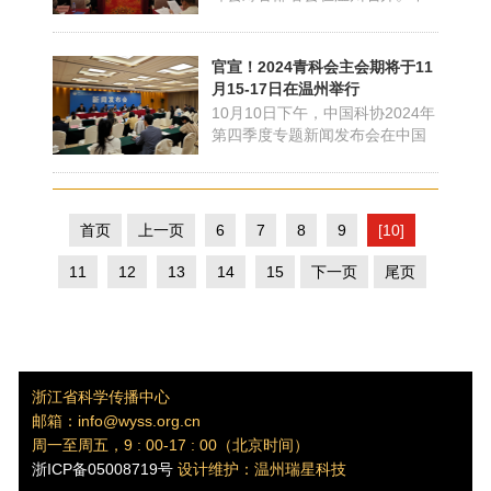
国科协组织人事部副部长宫飞，
温州市委副书记张加波，浙江省
科协党组成员、副主席郭寄良，
官宣！2024青科会主会期将于11
省科协组人部部长、二级巡视员
月15-17日在温州举行
王央杰出席会议。会议由温州市
10月10日下午，中国科协2024年
政府副市长王振勇主持。2024世
第四季度专题新闻发布会在中国
界青年科学家峰会筹备部署会...
科技会堂举行。会上，中国科协
组织人事部副部长宫飞介绍青科
会五年成效和今年亮点；浙江省
科协副主席曾肖芃介绍2024青科
首页
上一页
6
7
8
9
[10]
会总体安排；温州市副市长王振
勇介绍2024青科会筹备情况，现
11
12
13
14
15
下一页
尾页
场进行记者提问互动。青科会.....
浙江省科学传播中心
邮箱：info@wyss.org.cn
周一至周五，9 : 00-17 : 00（北京时间）
浙ICP备05008719号
设计维护：温州瑞星科技