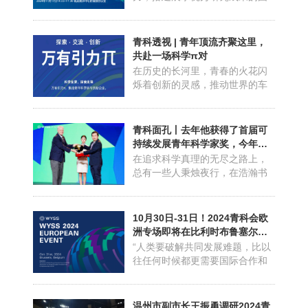
数字世界的奥秘；或聚焦新能
际舞台，探讨知名期刊在促进青
源...
年科技人才成长和发展方面的作
用，为青年科技工作者写作、发
青科透视 | 青年顶流齐聚这里，
表论文开展指导和培训，促进青
共赴一场科学π对
年科技工作者之间的交流合作。
在历史的长河里，青春的火花闪
2024青科会期间，将举办2024遇
烁着创新的灵感，推动世界的车
见期刊论坛（2024 Meet the ...
轮滚滚向前。23岁，牛顿被一颗
苹果启发，揭示万有引力定律，
奠定现代天体物理学基石；28
青科面孔丨去年他获得了首届可
岁，钱学森与导师创立“卡门－钱
持续发展青年科学家奖，今年他
近似”公式，世界空气动力学界为
马不停蹄召集这个论坛
在追求科学真理的无尽之路上，
之震撼；26岁，爱因斯坦凭借狭
总有一些人秉烛夜行，在浩瀚书
义相对论，开启物理学的新...
海和繁复实验中潜心研究、发现
新知，以科学家精神照亮真理之
路。张强，清华大学化学工程系
10月30日-31日！2024青科会欧
教授，便是这样一束科学之光。
洲专场即将在比利时布鲁塞尔开
2023年，因在能源化学与能源材
启
“人类要破解共同发展难题，比以
料领域的贡献，张强从35个国家
往任何时候都更需要国际合作和
和地区的候选人中脱颖而出，...
开放共享。开展科技人文交流，
推动青年创新合作，是各国共同
愿望。”世界青年科学家峰会（以
温州市副市长王振勇调研2024青