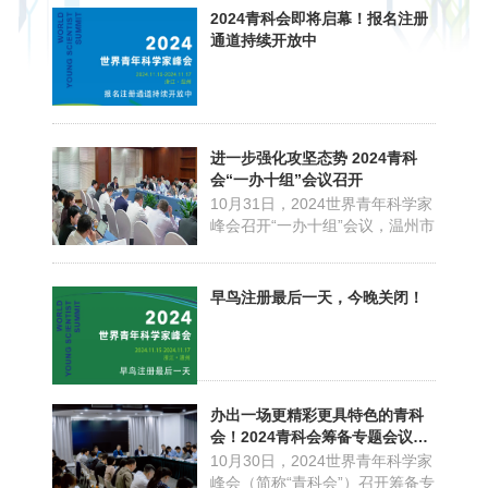
阿尔茨海默病的认知水平以及社
2024青科会即将启幕！报名注册
会关注度，“第四届脑健康与功能
通道持续开放中
康复国际峰会暨第五届瓯江阿尔
茨海默病国际论坛”将于2024年世
界青年科学家峰会主体活...
进一步强化攻坚态势 2024青科
会“一办十组”会议召开
10月31日，2024世界青年科学家
峰会召开“一办十组”会议，温州市
政府副市长王振勇主持会议。会
议听取了青科会执委办、行政嘉
宾组、新闻宣传组、维稳安保
早鸟注册最后一天，今晚关闭！
组、外事协调组、志愿服务组、
城市考察组、环境提升组、人才
对接组等相关工作进展情况的汇
报。王振勇详细了解各组有...
办出一场更精彩更具特色的青科
会！2024青科会筹备专题会议召
开
10月30日，2024世界青年科学家
峰会（简称“青科会”）召开筹备专