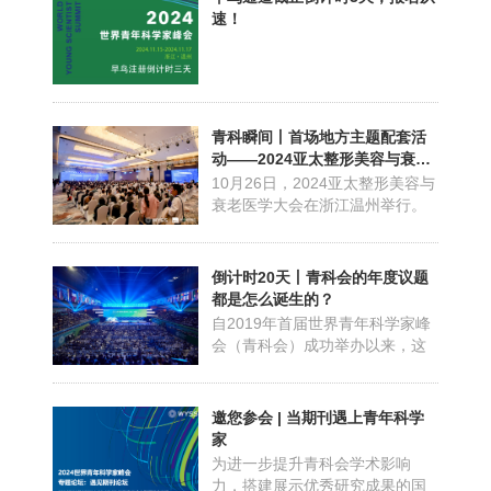
科学界的嘉年华！作为一场展示
速！
交流活动“万有引力π”不仅为青年
科学家提供了展示和交流的平台
让更多青年科学家和.....
青科瞬间丨首场地方主题配套活
动——2024亚太整形美容与衰老
医学大会举行
10月26日，2024亚太整形美容与
衰老医学大会在浙江温州举行。
该活动为2024世界青年科学家峰
会（简称青科会）的首场地方主
题配套活动。 多位诺贝尔奖获奖
倒计时20天丨青科会的年度议题
科学家和1200多位专家学者共聚
都是怎么诞生的？
一堂 本次大会以“聚焦全球医美
自2019年首届世界青年科学家峰
创新引领未来”为主题。来自全球
会（青科会）成功举办以来，这
20多个国家和地区...
一国际青年科技交流活动已经迈
入了第六年的辉煌历程。历届青
科会，犹如科技创新的璀璨星
邀您参会 | 当期刊遇上青年科学
河，汇聚了来自世界各地的青年
家
才俊。他们或深入探讨人工智能
为进一步提升青科会学术影响
与大数据的最新进展，试图揭示
力，搭建展示优秀研究成果的国