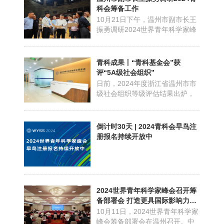
下简称青科会）已连续两年成功
科会筹备工作
举办欧洲专场，时任中国驻欧盟
10月21日下午，温州市副市长王
使团时任团长、特命全权大使傅
振勇调研2024世界青年科学家峰
聪在参加2023青科会欧洲...
会筹备工作，并前往青科会筹备
工作专班，慰问专班人员并开展
座谈会。世界青年科学家联合会
青科成果丨“青科基金会”获
拟任秘书长高春波，温州市科协
评“5A级社会组织”
党组书记、副主席林建波，瓯海
日前，2024年度浙江省温州市市
区委副书记、区长刘云峰，瓯海
级社会组织等级评估结果出炉，
区委常委、副区长林照光等出...
温州世界青年科学家成长基金会
（以下简称“青科基金会”）首次参
加评级并获得“5A级社会组织”。
倒计时30天 | 2024青科会早鸟注
据悉，社会组织等级评估是国家
册报名持续开放中
民政部门为了促进商协会等社会
团体组织健康发展而推行的一项
重要评估措施。5A级社...
2024世界青年科学家峰会召开筹
备部署会 打造更具国际影响力的
科技盛会
10月11日，2024世界青年科学家
峰会筹备部署会在温州召开。中