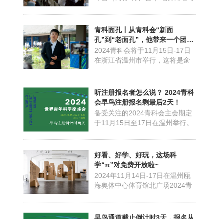
题会议，浙江省科协党组成员、
副主席郭寄良，浙江省科协原二
级巡视员戴力出席会议。温州市
青科面孔丨从青科会“新面
政府副市长王振勇主持会议，要
孔”到“老面孔”，他带来一个团
求进一步强化攻坚态势，办出一
队，撬动一个产业
2024青科会将于11月15日-17日
场更精彩、更具特色的青科会。
在浙江省温州市举行，这将是侴
会议听取峰会嘉宾参会情...
术雷第五次参会。侴术雷，温州
大学教授，温州大学碳中和技术
创新研究院院长，温州市钠离子
听注册报名者怎么说？ 2024青科
电池重点实验室主任，温州钠术
会早鸟注册报名剩最后2天！
新能源科技有限公司创始人。
备受关注的2024青科会主会期定
2019年，因为参加青科会，侴术
于11月15日至17日在温州举行。
雷初次与温州结缘。2021年，
目前，2024青科会早鸟注册报名
他...
持续开放中，早鸟注册时间将在
10月31日结束，最后2天、这波
好看、好学、好玩，这场科
早鸟优惠别错过。今年青科会首
学“π”对免费开放啦~
次启动公开报名注册系统，实
2024年11月14日-17日在温州瓯
现“请你来”到“我要来”转变，给国
海奥体中心体育馆北广场2024青
内外青年科学家更多的机会...
科会展示交流活动“万有引力π”门
票申请开始啦~即日起登录报名系
统通过审核后即可免费加入这场
早鸟通道截止倒计时3天，报名从