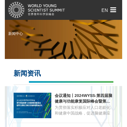
EN
新闻中心
新闻资讯
会议通知丨2024WYSS-第四届脑
健康与功能康复国际峰会暨第五
届瓯江阿尔茨海默病国际论坛通
为贯彻落实积极应对人口老龄化
知
和健康中国战略，促进脑健康应
用领域的新进展、新动态、新成
果的交流，提高对脑疾病尤其是